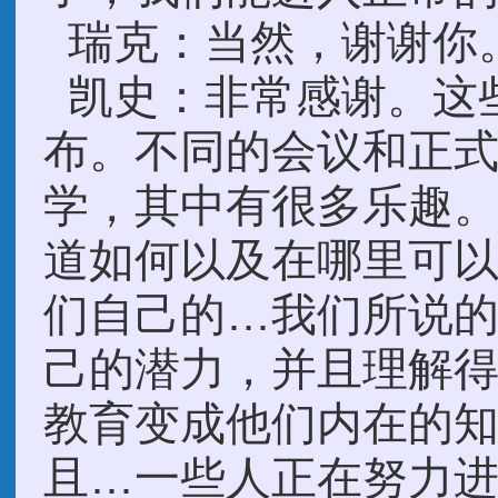
瑞克：当然，谢谢你
凯史：非常感谢。这些图片未来将在网站上公布。不同的会议和正式会议。我们开始用灵魂来教学，其中有很多乐趣。很多人已经开始寻找，想知道如何以及在哪里可以找到，并且他们开始测试他们自己的…我们所说的，他们自己的强度，他们自己的潜力，并且理解得越来越多，这样，把受到的教育变成他们内在的知识，他们就可以实现它。并且…一些人正在努力进一步了解他们自身、肉体和灵魂以及它们的结构的运作方式。我们看到的，以及过去在其他地方看到的，就是，你们中的一些人会开始看到，你的身体的场体与其他人互动。你会看到，开始互动去控制你自己身体的维度。你可以用这些教学来控制很多东西，但是，这需要对肉体有很多理解，当我坐在这里与本杰明和其他人聊天的时候，在这个区域，有很多东西。这里似乎有，这是一种，巨大的需要……需求或…重新定义物理界的很多东西。作为一个物理学家，作为某些世界上知道一点原子核结构的人，我认为这是我们作为科学家的责任，去打开这书本，重新定义很多东西。我所说的这个“知识”把我们带到这里，可以带到正确的道路上。有一件事是，我看到很多人都对等离子体产生疑问，当你对等离子体有问题时，你无法控制它，你不能理解它，然后你就不能理解它的运作。它需要很多……很多……知识的更深入的披露。像我们这样的科学家必须能够在著作里正确的解释它。但是谬论根深蒂固，很难改变。如果你回到前几天的教学，几个星期前，上周，我们以鱼为例来解释这种情况，那如同很多细胞共同聚集在一起，他们产生了人的灵魂，而我们第一次明白，当一群…鸟类，或鱼群。它们来到同样的点。他们不再是他们的肉体了，是他们灵魂的联合体，创造了一个新的维度，这里变成其他物种或鱼群的中心，…去作出反应。他它们不需要和任何东西说话。一瞬间，恐惧被一条鱼感觉到，例如，有一条鲸鱼，然后它直接传送到中心灵魂，于是每个个体都能感觉到它。这就是它的工作原理。所以，如果你理解了这个，并且你理解，这也是你的灵魂的运作方式，然后你可以看到任何一点的情感，反映了与其他身体组织的互动。但是我们错过了一些东西，也许我们必须更深入研究，它的下一阶段。看看人类的身与心是怎样的。看看其智力，偏离，再偏离是如何产生的。我们称之为“鱼群”，我们称之为“鸟群”。在人类种族中，我们把它叫做一个“城市”，一个村庄,一个小镇。这是同样的过程，当我们把这么多灵魂聚集在一起时，那么多的灵魂在城市、村庄以及不管甚么有限的空间里，我们做着和鱼一样的事情，如同鱼群或鸟群。所以，这就是为什么我们看到以不同的方式进化和发展的原因。我们知道，现在我们更加理解，为什么每个城市，城镇或村庄的居民都有一种特殊的气质，因为现在它们和鸟群，鱼群是一样的。一种情绪，一种行为，反映在灵魂中，因为我们住在不同的房子不同的房间里，也许隔两条街，10条街，这没什么区别，我们创造了母亲灵魂，城市的母亲灵魂，反映在全体居民的行为上。现在我们更加理解了人类的社会心理学。因为这是很重要的。为什么这对我们很重要，那就是，当我们进入深空，我们就成为来自宇宙不同维度的更大群体灵魂的一部分。造物主所造之物的不同种族。那么，我们的整个灵魂会发生什么呢?我们会成为它的一部分。我们成为宇宙灵魂的本质部分。那么，我们如何通过我们的灵魂与这些人互动呢?这些是发展，这些是我们必须去深入理解的阶段。当我们成为宇宙共同体的一部分。当我们离开地球村的时候，然后我们成为另一个村庄、另一个团体的一部分，我们承载着这个星球的灵魂，因为与这个行星的关系，它与我们相连结。我们会有说西班牙语的感觉吗?或者我们会把法语的感觉带到太空中吗?或者，我们是否承载着中国人的灵魂?或者当我们成为宇宙理事会时，作为一个整体，我们携带着整体性的一部分。现在你知道了更多，为什么我们要这样设置。当我们进入深空时，我们变成了群的一部分，另一个城市，但却是在宇宙的维度。然后，我们如何反映他们对我们的情感。到我们，通过我们到这个星球上的人，到我们所来自的城市和语言，再加上通用语言，使这颗行星的其余部分都能接收到这个宇宙的知识?宇宙中没有书籍，没有互联网，没有电子书。宇宙的知识是通过人的灵魂传递的，造物主的灵魂，到受造物的灵魂。瞬间的。这是我上周讲的其中一个原因。零时差通信，信息传递。因为。我们必须张开眼睛看清真相。对我们开放的维度。因为，如果我们不这样做，当它经过我们的时候，我们会视而不见,我们错过了很多。所以，现在你越来越了解，为什么我们要组织宇宙理事会，教学和其他的东西都指向那个方向。然后，我们建立的这些理事会的重要性，它会与之融合。知识不会停留在一个地方，也不需要专利。因为，当一头鲸鱼在一个角落接触到100万条鱼时，他会感觉到它，通过连接到他的中心灵魂，其余的人感觉得到，他们采取行动，保护肉体。所以我们也应当这样。所以，这就是知识。如果一个人找到了食物，其余的人就会跟随他。因为这样，它会通过它的灵魂知道，“这就是食物所在的地方。”然后，这个知识是一样的。人类的知识，通过宇宙共同体的开放，变得如此扩展，如此迅速。这对今天的人来说是不可想象的。在过去的几天里，我很高兴与…………加纳工厂的工人之一，当我在那里的时候，有一个年轻的男孩，核物理大师。他向我走来。我站在那里看着一场大雨落下。…他走到我面前说:“凯史先生，我有个问题。”“我听你的教学，我听了很多……”我开始听和读。你说的这个宇宙社区是什么?地球委员会是什么?宇宙委员会是什么?你能给我们解释一下吗?因为，我们在这里看不到。”我向他解释，然后他说，“你知道你一年半前到这里来的时候吗?…你在第一次教学告诉我们的第一件事情?”我们想，“哦，随便吧。”“一年半以后，我就站在这个工厂的这里，我看到它了。”“你……你可以看到它，我们不能，但现在我明白了。”“你告诉我们的某些事情，无论你告诉我们什么，它已经成形了，它正在到来。”他说，“我想成为其中的一份子，而不是这个。”这就是知识的真谛。我们……我们传播这个知识而这个知识，必须被人的灵魂接受，而不是被人的耳朵接受。然后，我们才能更进一步地了解这个知识。我们必须懂得如何沟通。我们一直在建造机器，系统进行零时差通讯，缩短了卫星与地球之间的通信的时间，或者不管我们送去什么东西。但是，我们忘记了我们有一条最快捷的通信线路，根据距离，我们用更高强度的……人的灵魂场体的力量，随时进行零时差通讯。而这就是……我们必须明白的。这就是沟通，这就是结构。但是，我们不理解这些事情的原因之一是，因为教学，教学的基础就在错误的道路上。我说了很多次，“我希望簿记员仍是一个簿记员。”对物理学界以及人类的其他知识造成更大破坏的科学家之一，就是爱因斯坦。因为，他从来没有理解，他只看数字，他没有得到本质。像特斯拉这样的人理解本质，但他们无法锚定它，他们也无法连接它。特斯拉是一个科学家，是一个真正科学的人，是科学的信使。但是，像爱因斯坦这样的人，他们只是麻烦制造者，他从来没有理解和创造更多。并且因为他们所来之处，使他们声名远扬。以便使他们把更多的欺骗与错误的讯息，释放到社会层面。这些事情必须被纠正。但是现在了解新的维度、新的理解的科学家们，其中之一，我给本杰明解释的。本杰明是一位非常高级的科学家，他是有管理硕士学位，并且，在你所谓的，世界原子能组织的部门中……他本来会在那里发展的……但我们很幸运，他没去那里。但是，当这些人问问题的时候，他们向你询问有关物理学知识的深度问题。我试图去解释，而他试图告诉我的，我越来越明白，这些知识是不正确的。那些被推出的知识，是如此的谬误，我们已经接受了它，但却无法改变它。并且，由于这些错误的信息，我们无法理解等离子体的工作，从而可能去触及到我们的灵魂。因为，我们已经接受了某些教条,某种错误的知识，它已经根植于我们的思想中。“我们怎么能说这是假的呢?”“我们既然接受了一种错误的信息，我们怎么能接受新的呢?”这就是问题所在，就像光速是物质运动的极限速度。就欺骗了70亿人，不管你是否具有科学素养。全都因为一个愚蠢的人，一个从不明白道理的人。并且，什么都不是却声名远扬。他们在波斯语中说，我们有一个非常美丽的说法。它说，“一个疯子，一个精神错乱的人，把一块石头扔进水井里。而这需要40个知识渊博的人，去搬走那块石头，以便成为可以使用的水井。”这就是……他们所做的损害。这是我们必须理解的，而我们必须去，用某种方式把事情纠正过来。你们物理界大多数人的观点之一，如果你能理解的话，是必须对任何系统在原子结构的层面作出解释。你们都不是核物理学家，我们当中没任何人，做这些非常精细的事情，但是当我们在学校的时候，都阅读过一些东西，或被告知，或我们以为我们了解。让我们回到起点…… 教学的起源，你就知道，在很多方面，物理学是错的。在某种程度上，我们负有部分责任，因为科学家制造了某些让我们容易理解的观点，而它变得如此简单，以至于它变成了虚假的。我要回头讲的一件事，因为这必须要理解，是在原子核子的结构中，我们所相信的是，一个电子，一个质子，组成了我们所说的’氢原子’。然后他们告诉我们，一个 - “如果你把……”我必须增加这个的厚度，你们才看得到它。“如果你把一个电子，一个质子和一个中子放在一起，你能制造出任何东西”，只是名字不同。然后，他们告诉我们同样的事情，“如果你把四个这个放在一起，以及两个这个放在一起，会产生氦气。”然后他们告诉你，“OK，你有一百个这个，你有50或40个电子，会做出什麽的原子“，不管什麽。但是，当我们要看到它的实体，他们会告诉你同样的事。“你只要把一定数量的那些东西放在那裡。”并且，我们如何能看到它呢，也许用一些小圆点，在这裡代表“电子”。如果你这样看，我们会得到所有东西是一样大小的假像。然后，你不理解这个问题所在。实际上，当我们，如果我们有一个质子和一个电子……这就是我们。但是，当我们来到氘，或多或少，这是真实的图像，看看它的大小。然后，当你来到氦…是这个大小。现在,为什么?这里他们只给了我们点点点，因为他们无法解释。这裡，我们知道这裡的物质有磁场。而这些磁场必须取得平衡。现在讲得通了，我们明白了真相。并且，瑞克已经给我们展示了很多次。我们一放入磁铁的那一刻，空间距离就开始了。(电话响了在背景)这是你现在了解到的问题。如果你加入，例如CH3，现在有3个氢在那裡，根据这个教学，会有碳在这裡。但它并没有发生。当你进入到CH3的一个新的层面， 现在它是全然不同的。因为，现在我们知道需要有空间间隙。然后，会发生什麽呢？这变成了氢，一个在那裡，这个氢，在这裡，这个氢，在那裡。这裡的某处，是碳的总质量。然后你能在物质状态的空间里，看到大小。在等离子体的状态下， 本质会努力锁定在不同的强度。物质状态与等离子体状态的不同在于…… 在等离子体状态， 能量在等离子体结构的内部聚集，产生了一个截然不同的，小的尺寸偏差。在物质状态下， 当你进入化学链，是完然不同的。现在，你看到…..这是CH3的等离子体， 这是氧化铜的等离子体。然后你明白，完全不同。例如，碳的场域如何与你说的’氢’彼此交互作用…，产生了绿色。如果这三个中的任何一个稍稍失去强度， 你会看到不同的颜色。在这个组合中，你越来越了解到，等离子体的物理结构。你们那些在制造与应用甘斯， 以及奈米材料和其他东西的人，应该很久以前就看到这一点。它来自观察。很多工作来自观察。如果你做了CH3，试着看看你做的CH3。然后你做了二氧化碳还有氧化铜，或二氧化铜，或锌，你应该看到一些非常不同的东西。当你做出等离子体，CH3甘斯时，观察它。非常好的CH3甘斯，很细緻，像是尘埃。你第一次…… 清洗你的CH3，看要多久才能沉淀下去。然后你看到一些CH3 也会靠近盖子。二氧化碳甘斯，你看到….稍稍不同。锌甘斯，你又看到稍稍不一样，较大的尺寸大小。需要花的静置时间也不一样。这应该会给你一个等离子体的甘