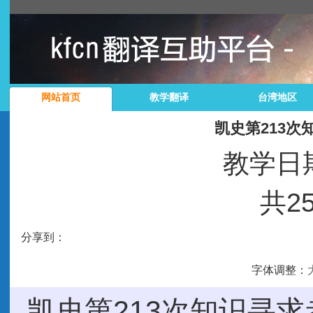
网站首页
教学翻译
台湾地区
凯史第213
教学日期
共2
分享到：
字体调整：
凯史第213次知识寻